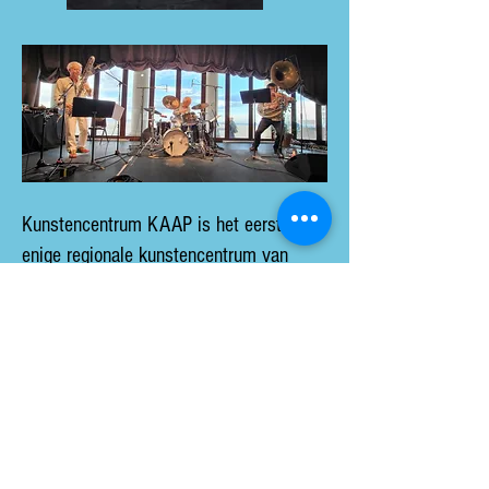
Kunstencentrum KAAP is het eerste én
enige regionale kunstencentrum van
Vlaanderen, ontstaan uit een versmelting
van het voormalige kunstencentrum
Vrijstaat O. (Oostende) en De Werf
(Brugge). Sinds 2017 zijn we één
kunstencentrum dat het geluk heeft om
in twee prachtige steden te werken rond
muziek, podium, beeldende kunst en