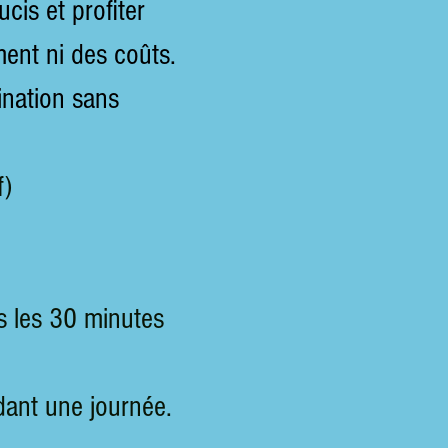
cis et profiter
ment ni des coûts.
ination sans
f)
tes les 30 minutes
dant une journée.