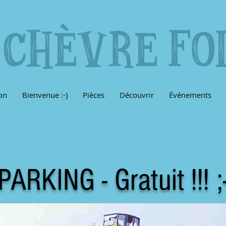
 CHÈVRE FO
on
Bienvenue :-)
Pièces
Découvrir
Événements
PARKING - Gratuit !!! ;