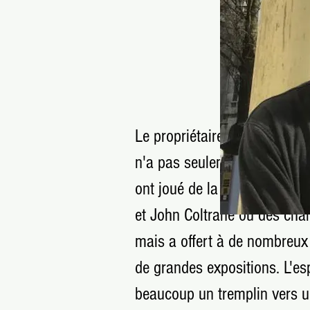
Découvrez le t
Le propriétaire du pub, Alain
n'a pas seulement servi des
ont joué de la musique jaz
et John Coltrane ou des cha
mais a offert à de nombreux j
de grandes expositions. L'es
beaucoup un tremplin vers un