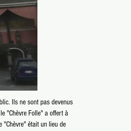
via
ce lien
.​
blic. Ils ne sont pas devenus
e "Chèvre Folle" a offert à
 "Chèvre" était un lieu de